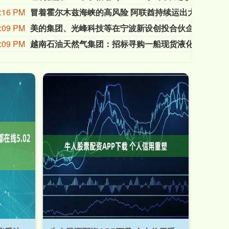
:16 PM
冒着霍尔木兹海峡的高风险 阿联酋持续运出大量原油
据Kp
:09 PM
美的集团、光峰科技等在宁波新设创投合伙企业
企查
:09 PM
越南石油天然气集团：招标寻购一船现货液化天然气，规模为50万-60万百万英热单位，交付时段为8月15日至20日。
越南石