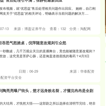
思益”售后处理引不满，张静初最新回应
发布视频，就“优思益”售后处理相关问题作出回应。 她称，自己刚
友关于“优思益”的相关评论，明确表示当前问题的解决方....
7-13
来源：博盈证券平台
查看：
132
分类：
淘配网
拒吞恶气怒掀桌，倪萍随意改规则引众怒
一秒翻桌，几千万观众关注的直播舞台，竟也能被随意篡改规则？
世故，这究竟是菩萨心肠，还是掩盖道德底线的毒药？4月3日
日期：06-29
来源：华泰配资
个配资平台安全
直到陶亮亮曝尸街头，楚才远身败名裂，才懂沈冉冉是全剧
的大结局，才恍然大悟——这部剧之所以选择在清明节完结，绝非