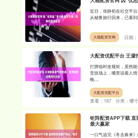
大额配资官网 因“优
近日，张静初在社交平台
从秘鲁旅行回来，已看到网
日期：0
大额配资官网
大配资优配平台 王濛
打牌临时改规矩，居然能
竞技场上，嘴里说着人情
晚....
大配资优配平台
查看：
187
分类：
哪
钜阵配资APP下载 
最大赢家
一口气追完《冬去春来》