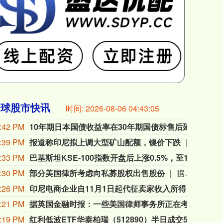
全球股市快讯
时间:
2026-08-06 04:43:07
:42 PM
10年期日本国债收益率在30年期国债标售后延续跌势，最新下跌4个基点至2.765%。30年期日本国债收益率在标售后跌幅略有收窄，最新下跌3个基点至3.93%。
10年
:39 PM
报道称印尼拟上调大型矿山配额，镍价下跌
市场再度
:33 PM
巴基斯坦KSE-100指数开盘后上涨0.5%，至180,926.30点。
巴基斯
:30 PM
部分美国律所考虑向私募股权出售股份
据英国《金融时报》援引知情人士消息，保罗·韦斯（Paul Weiss）、奎因·埃马纽埃尔（Quinn Emanuel）和普罗斯考厄（Proskauer）等美国律师事务所曾探讨将业务股份出售给私募股权（PE）集团的可能性。 知情人士透露，奎因·埃马纽埃尔已与古根海姆证券（Guggenheim Securities）就潜在的私人投资方案进行了沟通，但该律所尚未做出任何决定，也未启动出售流程。 保罗·韦斯管理层在过去数月内曾与新山资本（New Mountain Capital）会面。该公司表示，数月前应其业务合作机构的要求，听取了一些投资提案，但补充称：“目前我们并未推进此类事项。” 普罗斯考厄至少与一家私募股权公司会面，讨论了管理服务组织（MSO）架构问题；而怀特&凯斯（White & Case）也在研究相关结构。两家律所均拒绝向媒体置评。
:26 PM
印尼电商企业自11月1日起代征卖家收入所得税
印尼
:21 PM
据英国金融时报：一些美国律师事务所正在考虑向私募股权公司出售股份。
据英
:19 PM
红利低波ETF华泰柏瑞（512890）半日成交5.86亿居同类首位 机构强调红利资产底仓价值
8月6