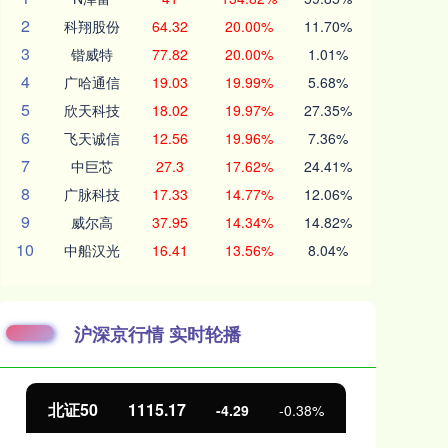
2
科翔股份
64.32
20.00%
11.70%
3
锴威特
77.82
20.00%
1.01%
4
广哈通信
19.03
19.99%
5.68%
5
欣天科技
18.02
19.97%
27.35%
6
飞天诚信
12.56
19.96%
7.36%
7
中巨芯
27.3
17.62%
24.41%
8
广脉科技
17.33
14.77%
12.06%
9
威尔高
37.95
14.34%
14.82%
10
中船汉光
16.41
13.56%
8.04%
沪深京行情 实时轮播
北证50
1115.17
创
-4.29
-0.38%