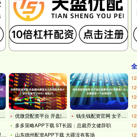
12
12
12
12
优微贷配资平台 开盘|国内期货主力合约涨多跌少 液化石油气（
钱生钱配资官网 女子进店就要买300克黄金，店主却发现一个反
12
多多策略APP下载 ST长园：总裁乔文健辞职
12
次
山东德州配资APP下载 大疆没有客场
12