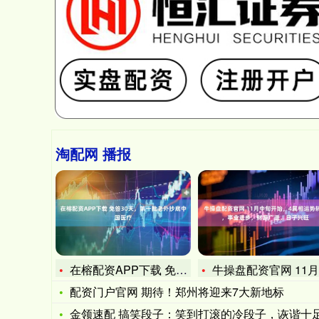
淘配网 播报
在榕配资APP下载 免签30天，第一批老外抄底中国医疗
牛操盘配资官网 11月中旬开始，4属相运势转旺，事业进步，财
配资门户官网 期待！郑州将迎来7大新地标
金领速配 搞笑段子：笑到打滚的冷段子，诙谐十足，看一次笑一