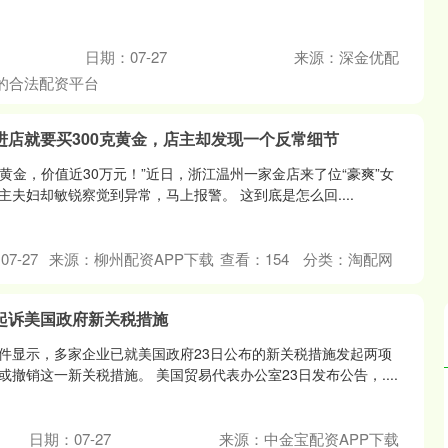
日期：07-27
来源：深金优配
的合法配资平台
进店就要买300克黄金，店主却发现一个反常细节
克黄金，价值近30万元！”近日，浙江温州一家金店来了位“豪爽”女
夫妇却敏锐察觉到异常，马上报警。 这到底是怎么回....
7-27
来源：柳州配资APP下载
查看：
154
分类：
淘配网
起诉美国政府新关税措施
件显示，多家企业已就美国政府23日公布的新关税措施发起两项
撤销这一新关税措施。 美国贸易代表办公室23日发布公告，....
沪深300
4637.89
.52%
-20.27
-0.44%
日期：07-27
来源：中金宝配资APP下载