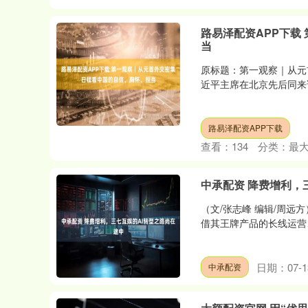
路易泽配资APP下载
当
原标题：第一观察｜从元
近平主席在北京先后同来
路易泽配资APP下载
查看：
134
分类：
最
中承配资 降费增利，
（文/张志峰 编辑/周
借其王牌产品的长线运营、
日期：07-1
中承配资