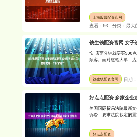
上海股票配资官网
查看：
93
分类：
最大
钱生钱配资官网 女子
“进店两分钟就要买300
顾客。面对这笔大单，店主
日期：0
钱生钱配资官网
好点点配资 多家企业
美国国际贸易法院最新文
诉讼，要求法院裁定搁置或
深证成指
14070.78
49
0.01%
-73.43
-0
好点点配资