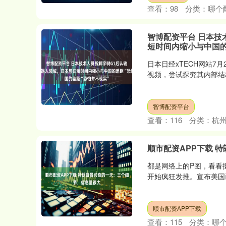
查看：
98
分类：
哪个
智博配资平台 日本技
短时间内缩小与中国的
日本日经xTECH网站7
视频，尝试探究其内部结构
智博配资平台
查看：
116
分类：
杭
顺市配资APP下载 
都是网络上的P图，看看挺
开始疯狂发推。宣布美国已
顺市配资APP下载
查看：
115
分类：
哪